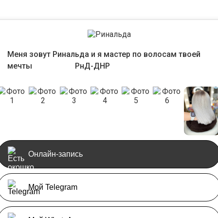
Меня зовут Ринальда и я мастер по волосам твоей
мечты
РнД-ДНР
🫶💫✨🌟
Онлайн-запись
Мой Telegram